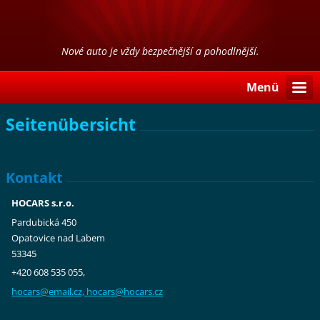
Nové auto je vždy bezpečnější a pohodlnější.
Menü
Seitenübersicht
Kontakt
HOCARS s.r.o.
Pardubická 450
Opatovice nad Labem
53345
+420 608 535 055,
hocars@email.cz, hocars@hocars.cz